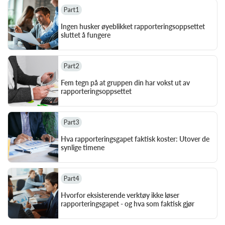
Part
1
Ingen husker øyeblikket rapporteringsoppsettet 
sluttet å fungere
Part
2
Fem tegn på at gruppen din har vokst ut av 
rapporteringsoppsettet
Part
3
Hva rapporteringsgapet faktisk koster: Utover de 
synlige timene
Part
4
Hvorfor eksisterende verktøy ikke løser 
rapporteringsgapet - og hva som faktisk gjør