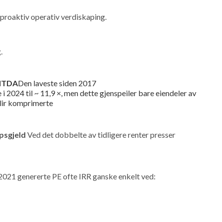
l proaktiv operativ verdiskaping.
.
BITDA
Den laveste siden 2017
2024 til ~ 11,9 ×, men dette gjenspeiler bare eiendeler av
blir komprimerte
øpsgjeld
Ved det dobbelte av tidligere renter presser
021 genererte PE ofte IRR ganske enkelt ved: