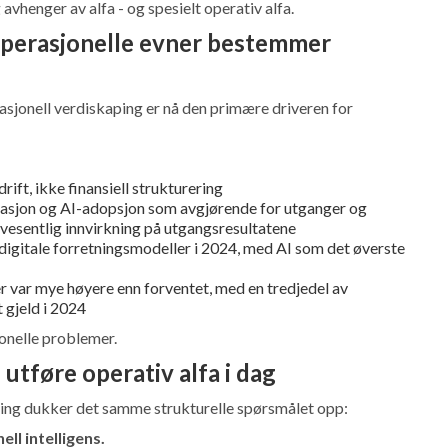
vhenger av alfa - og spesielt operativ alfa.
Operasjonelle evner bestemmer
asjonell verdiskaping er nå den primære driveren for
rift, ikke finansiell strukturering
masjon og AI-adopsjon som avgjørende for utganger og
r vesentlig innvirkning på utgangsresultatene
digitale forretningsmodeller i 2024, med AI som det øverste
er var mye høyere enn forventet, med en tredjedel av
 gjeld i 2024
jonelle problemer.
utføre operativ alfa i dag
ning dukker det samme strukturelle spørsmålet opp:
ll intelligens.