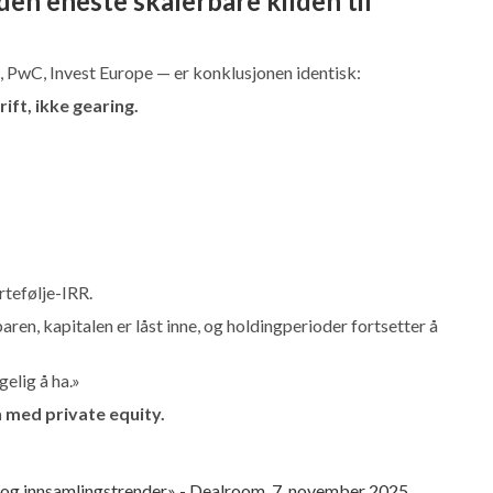
den eneste skalerbare kilden til
, PwC, Invest Europe — er konklusjonen identisk:
ift, ikke gearing.
rtefølje-IRR.
baren, kapitalen er låst inne, og holdingperioder fortsetter å
gelig å ha.»
 med private equity.
er og innsamlingstrender» - Dealroom, 7. november 2025