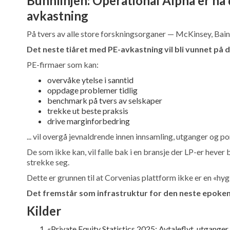
Bunnlinjen: Operational Alpha er nå 
avkastning
På tvers av alle store forskningsorganer — McKinsey, Bain
Det neste tiåret med PE-avkastning vil bli vunnet på dr
PE-firmaer som kan:
overvåke ytelse i sanntid
oppdage problemer tidlig
benchmark på tvers av selskaper
trekke ut beste praksis
drive marginforbedring
... vil overgå jevnaldrende innen innsamling, utganger og po
De som ikke kan, vil falle bak i en bransje der LP-er hever 
strekke seg.
Dette er grunnen til at Corvenias plattform ikke er en «hyg
Det fremstår som infrastruktur for den neste epoken
Kilder
«Private Equity Statistics 2025: Avtaleflyt, utgang