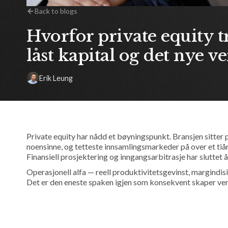
Back to blogs
Hvorfor private equity t
låst kapital og det nye v
Erik Leung
Private equity har nådd et bøyningspunkt. Bransjen sitter 
noensinne, og tetteste innsamlingsmarkeder på over et tiå
Finansiell prosjektering og inngangsarbitrasje har sluttet 
Operasjonell alfa — reell produktivitetsgevinst, margindisip
Det er den eneste spaken igjen som konsekvent skaper ver