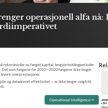
renger operasjonell alfa nå
erdiimperativet
Rel
på rekordnivåer av fanget kapital, lengste holdingperioder
r. Det som fungerte for 2010—2020 fungerer ikke lenger.
å levere overprestasjoner.
lin og datadrevet effektivitet — er ikke lenger valgfritt.
di.
Operational Intelligence
→