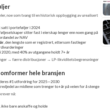
øljer
er, noe som tvang til en historisk oppbygging av urealisert
satt i porteføljer i 2024
eselskaper sitter fast i eierskap lenger enn noen gang på
kordandel av NAV
 år
, den lengste som er registrert, ettersom fastleger
erdivurderinger
år i 2020, med 40% av utgangene holdt 7+ år
nger → færre distribusjoner → LP-likviditetsbegrensninger
n omformer hele bransjen
 deres #1 utfordring for 2025—2030
tredjedel av midlene som trenger to+år på veien for å stenge
krever nå:
, ikke bare anskaffe og holde