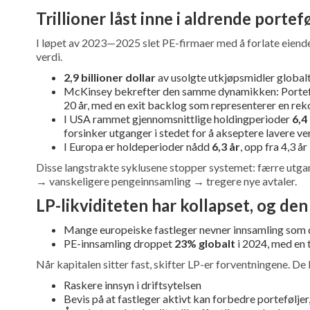
Trillioner låst inne i aldrende portef
I løpet av 2023—2025 slet PE-firmaer med å forlate eiendel
verdi.
2,9 billioner dollar
av usolgte utkjøpsmidler globalt 
McKinsey bekrefter den samme dynamikken: Portefølj
20 år, med en exit backlog som representerer en re
I USA rammet gjennomsnittlige holdingperioder
6,4
forsinker utganger i stedet for å akseptere lavere v
I Europa er holdeperioder nådd
6,3 år
, opp fra 4,3 
Disse langstrakte syklusene stopper systemet: færre utga
→ vanskeligere pengeinnsamling → tregere nye avtaler.
LP-likviditeten har kollapset, og de
Mange europeiske fastleger nevner innsamling som
PE-innsamling droppet
23% globalt
i 2024, med en 
Når kapitalen sitter fast, skifter LP-er forventningene. De 
Raskere innsyn i driftsytelsen
Bevis på at fastleger aktivt kan forbedre porteføljer