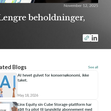
November 12, 2025
: Lengre beholdninger,
ated Blogs
See all
AI hevet gulvet for konsernøkonomi, ikke
taket.
May 18, 2026
Linx Equity sin Cube Storage-plattform har
gått fra pilot til langsiktig abonnement med