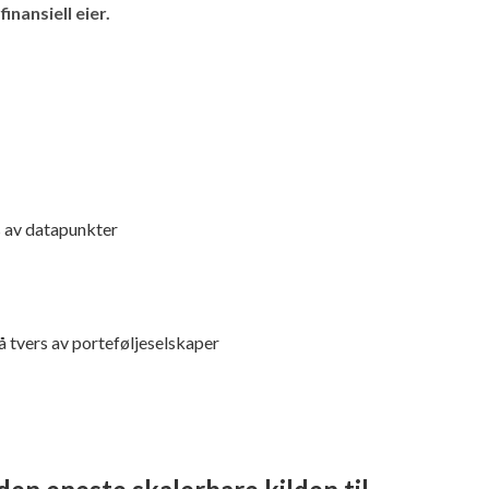
inansiell eier.
s av datapunkter
 tvers av porteføljeselskaper