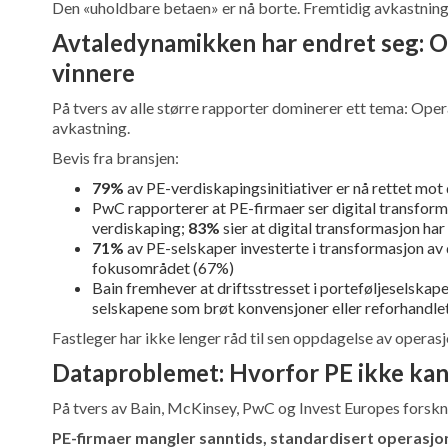
Den «uholdbare betaen» er nå borte. Fremtidig avkastning a
Avtaledynamikken har endret seg: 
vinnere
På tvers av alle større rapporter dominerer ett tema: Oper
avkastning.
Bevis fra bransjen:
79%
av PE-verdiskapingsinitiativer er nå rettet mot d
PwC rapporterer at PE-firmaer ser digital transfor
verdiskaping;
83%
sier at digital transformasjon ha
71%
av PE-selskaper investerte i transformasjon av 
fokusområdet (67%)
Bain fremhever at driftsstresset i porteføljeselskap
selskapene som brøt konvensjoner eller reforhandlet
Fastleger har ikke lenger råd til sen oppdagelse av operas
Dataproblemet: Hvorfor PE ikke kan 
På tvers av Bain, McKinsey, PwC og Invest Europes forsk
PE-firmaer mangler sanntids, standardisert operasjone