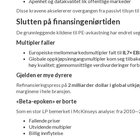
Åpenhet og datakvalitet lik offentlige markeder
Disse kravene akselererer overgangen fra passivt tilsyn ti
Slutten på finansingeniørtiden
De grunnleggende kildene til PE-avkastning har endret seg
Multipler faller
Europeiske mellommarkedsmultipler falt til
8,7× E
Globale oppkjøpsinngangsmultipler kom seg tilbake i 
høy kvalitet; gjennomsnittlige verdivurderinger for
Gjelden er mye dyrere
Refinansieringspress på
2 milliarder dollar i global utkj
marginene i hele bransjen.
«Beta-epoken» er borte
Som en stor LP bemerket i McKinseys analyse: fra 2010—2
Fallende priser
Utvidende multipler
Billig innflytelse