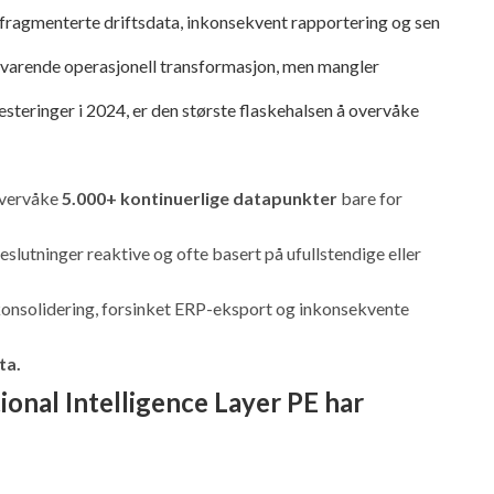
v fragmenterte driftsdata, inkonsekvent rapportering og sen
vedvarende operasjonell transformasjon, men mangler
teringer i 2024, er den største flaskehalsen å overvåke
overvåke
5.000+ kontinuerlige datapunkter
bare for
lutninger reaktive og ofte basert på ufullstendige eller
 konsolidering, forsinket ERP-eksport og inkonsekvente
ta.
onal Intelligence Layer PE har