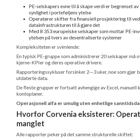
PE-selskapers evne til å skape verdi er begrenset a
synlighet i porteføljens ytelse
Operatører skifter fra finansiell prosjektering til 
datainfrastrukturen til å gjøre det
Med 8 353 europeiske selskaper som mottar PE-inves
ytelsen på tvers av desentraliserte systemer
Kompleksiteten er svimlende:
En typisk PE-gruppe som administrerer 20 selskaper må 
kjerne-KPIer og deres operative drivere.
Rapporteringssykluser forsinker 2—3 uker, noe som gjør bes
utdaterte data.
De fleste grupper er fortsatt avhengige av Excel, manuell
kontoplaner.
Operasjonell alfa er umulig uten enhetlige sanntidsda
Hvorfor Corvenia eksisterer: Operati
manglet
Alle rapporter peker på det samme strukturelle skiftet: