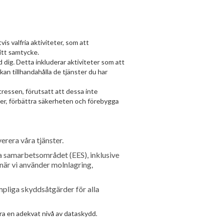
is valfria aktiviteter, som att
ditt samtycke.
d dig. Detta inkluderar aktiviteter som att
kan tillhandahålla de tjänster du har
ntressen, förutsatt att dessa inte
ter, förbättra säkerheten och förebygga
erera våra tjänster.
ka samarbetsområdet (EES), inklusive
är vi använder molnlagring,
mpliga skyddsåtgärder för alla
a en adekvat nivå av dataskydd.