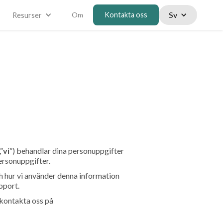
Sv
Om
Kontakta oss
Resurser
e
,”
vi
”) behandlar dina personuppgifter
personuppgifter.
och hur vi använder denna information
pport.
 kontakta oss på