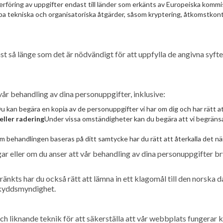
rföring av uppgifter endast till länder som erkänts av Europeiska komm
pa tekniska och organisatoriska åtgärder, såsom kryptering, åtkomstkontro
t så länge som det är nödvändigt för att uppfylla de angivna syfte
vår behandling av dina personuppgifter, inklusive:
u kan begära en kopia av de personuppgifter vi har om dig och har rätt at
eller radering
Under vissa omständigheter kan du begära att vi begränsa
 behandlingen baseras på ditt samtycke har du rätt att återkalla det när 
r eller om du anser att vår behandling av dina personuppgifter bry
kränkts har du också rätt att lämna in ett klagomål till den norsk
askyddsmyndighet.
liknande teknik för att säkerställa att vår webbplats fungerar ko