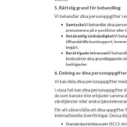
5. Rättslig grund för behandling
Vi behandlar dina personuppgifter i e
Samtycke
Vi behandlar dina personu
prenumerera på e-postlistor eller t
Avtalsenlig nödvändighet
Vi beha
tillhandahålla kundsupport, leverer
begärt.
Berättigade intressen
Vi behandla
åsidosätter dina grundläggande rät
bedrägerier.
6. Delning av dina personuppgifter
Vi kan dela dina personuppgifter med 
I vissa fall kan dina personuppgifter
de som kanske inte erbjuder samma da
värdtjänster eller andra tjänstelevera
För att säkerställa att dina uppgifte
internationella överföringar. Dessa åt
Standardavtalsklausuler (SCC): An