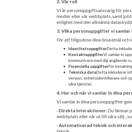
2. Vår roll
Vi är personuppgiftsansvarig för per
medier eller vår webbplats, samt jobbs
enlighet med den allmänna dataskyd
3. Vilka personuppgifter vi samlar 
För att tillgodose dina önskemål och l
Identitetsuppgifter
Detta inklude
Kontaktuppgifter
Vi samlar in up
kommunicera med dig angående suppo
Finansiella uppgifter
För betalnin
Tekniska data
Detta inkluderar in
version, enhetsidentifierare och o
våra tjänster.
4. Hur och när vi samlar in dina pe
Vi samlar in dina personuppgifter geno
·
Direkta interaktioner:
Du lämnar per
webbplats eller når ut till våra sälj-
·
Automatiserad teknik och interak
teknik.