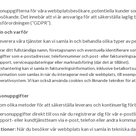
sonuppgifterna för våra webbplatsbesökare, potentiella kunder som
ökande. Det innebär att vi är ansvariga för att säkerställa laglig
dsförordningen (”GDPR”).
in och varför
everera våra tjänster kan vi samla in och behandla olika typer av pe
rar ditt fullständiga namn, företagsnamn och eventuella identifierare 
pgifter som e-postadresser, telefonnummer och post- eller faktureringsa
rt, serviceuppdateringar eller marknadsföring (där det är tillåtet).
gshantering kan vi samla in faktureringsinformation, inklusive betalkorts
formation som samlas in när du interagerar med vår webbplats, till exemp
perativsystem. Vi kan också använda cookies och liknande tekniker för at
rsonuppgifter
m olika metoder för att säkerställa leverans och kontinuerlig förb
sonuppgifter direkt till oss när du registrerar dig för vår e-postli
, support- eller kundtjänstteam via e-post, telefon eller andra komm
tioner:
När du besöker vår webbplats kan vi samla in tekniska da