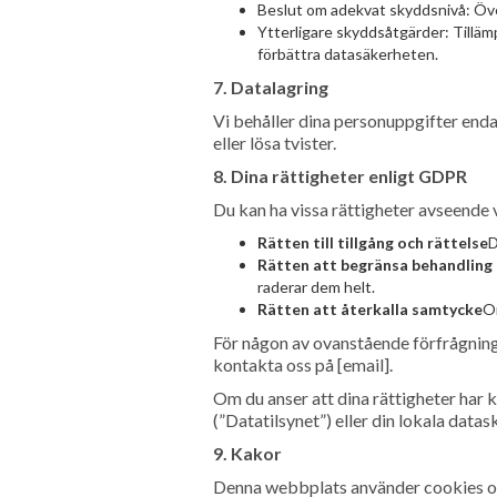
Beslut om adekvat skyddsnivå: Öve
Ytterligare skyddsåtgärder: Tilläm
förbättra datasäkerheten.
7. Datalagring
Vi behåller dina personuppgifter endas
eller lösa tvister.
8. Dina rättigheter enligt GDPR
Du kan ha vissa rättigheter avseende 
Rätten till tillgång och rättelse
D
Rätten att begränsa behandling 
raderar dem helt.
Rätten att återkalla samtycke
Om
För någon av ovanstående förfrågninga
kontakta oss på [email].
Om du anser att dina rättigheter har 
(”Datatilsynet”) eller din lokala dat
9. Kakor
Denna webbplats använder cookies och 