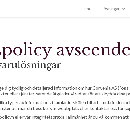
Hem
Lösningar
spolicy avseend
arulösningar
t ge dig tydlig och detaljerad information om hur Corvenia AS (”
oss
”
er eller tjänster, samt de åtgärder vi vidtar för att skydda dina 
lka typer av information vi samlar in, skälen till att samla in den 
jänster och när du besöker vår webbplats eller kontaktar oss för su
licyn eller vår integritetspraxis i allmänhet är du välkommen att