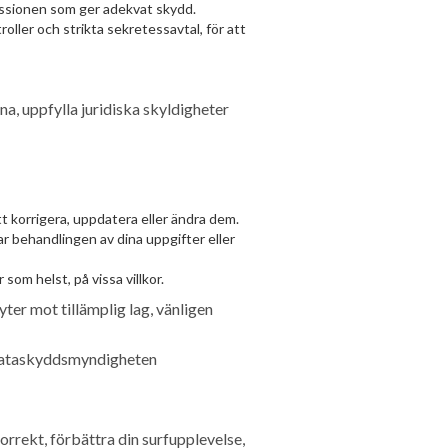
issionen som ger adekvat skydd.
ller och strikta sekretessavtal, för att
na, uppfylla juridiska skyldigheter
t korrigera, uppdatera eller ändra dem.
r behandlingen av dina uppgifter eller
som helst, på vissa villkor.
ter mot tillämplig lag, vänligen
a dataskyddsmyndigheten
rrekt, förbättra din surfupplevelse,