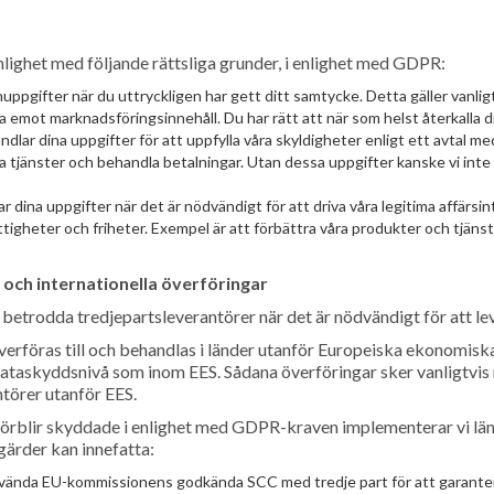
nlighet med följande rättsliga grunder, i enlighet med GDPR:
ppgifter när du uttryckligen har gett ditt samtycke. Detta gäller vanligtv
a emot marknadsföringsinnehåll. Du har rätt att när som helst återkalla 
ndlar dina uppgifter för att uppfylla våra skyldigheter enligt ett avtal me
a tjänster och behandla betalningar. Utan dessa uppgifter kanske vi inte 
r dina uppgifter när det är nödvändigt för att driva våra legitima affärsi
tigheter och friheter. Exempel är att förbättra våra produkter och tjäns
 och internationella överföringar
betrodda tredjepartsleverantörer när det är nödvändigt för att lev
 överföras till och behandlas i länder utanför Europeiska ekonomis
taskyddsnivå som inom EES. Sådana överföringar sker vanligtvis n
ntörer utanför EES.
r förblir skyddade i enlighet med GDPR-kraven implementerar vi lä
gärder kan innefatta:
vända EU-kommissionens godkända SCC med tredje part för att garanter