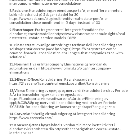
intercompany-eliminations-in-consolidation/
8. 
Reda.one:
 Konsolidering av eiendomsporteføljer med flere enheter: 
Lukk månedsslutt på 5 dager i stedet for 30 
https://www.reda.one/blog/multi-entity-real-estate-portfolio-
consolidation-close-month-end-in-5-days-instead-of-30
9. 
EisnerAmper:
 Fra fragmentert til integrert: Fremtiden for 
eiendomstjenestemodeller https://www.eisneramper.com/insights/real-
estate/real-estate-service-models-0625/
10. 
Binær strøm:
 7 vanlige utfordringer for finansiell konsolidering som 
selskaper står overfor (med løsninger) https://binarystream.com/7-
common-financial-consolidation-challenges-that-companies-face-with-
solutions/
11. 
Nominell:
 Hva er Intercompany Eliminations og hvordan du 
automatiserer dem https://www.nominal.so/blog/intercompany-
eliminations
12. 
24SevenOffice:
 Konsolidering | Regnskapsorden 
https://24sevenoffice.com/no/regnskapsordbok/konsolidering
13. 
Visma:
 Eliminering av oppkjøp og merverdi i konsolidert bruk av Periode 
& År for konsolidering av konsernregnskapet 
https://kundeportal.vismasoftware.no/s/article/Eliminering-av-
oppkj%C3%B8p-og-merverdi-i-konsolidering-ved-bruk-av-Periode-
%C3%85r-for-konsolidering-av-konsernregnskapet?language=no
14. 
Corvenia:
 Enhetlig VirtualLedger og AI-integrert konsolidering 
https://www.corvenia.com/
15. 
Konsernsjefens høyre hånd:
 Hvordan minimere ineffektivitet i 
eiendomsvirksomheten din https://theceosrighthand.co/real-estate-
inefficiencies/