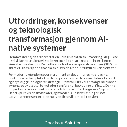
Utfordringer, konsekvenser 
og teknologisk 
transformasjon gjennom AI-
native systemer
Eiendomsbransjen står overfor en unik arkitektonisk utfordring i dag - ikke 
i fysisk konstruksjon av bygninger, men i den strukturelle integriteten til 
sine økonomiske data. Den utbredte bruken av spesialkjøretøyer (SPV) har 
skapt et landskap der økonomisk tilsyn drukner i strukturell kompleksitet.
For moderne eiendomsoperatører - enten det er i langsiktig leasing, 
utvikling eller kompleks konstruksjon - er evnen til å konsolidere tall raskt 
og nøyaktig grunnlaget for strategisk kontroll. Likevel er mange selskaper 
avhengige av utdaterte metoder som fører til betydelige driftstap. Denne 
rapporten utforsker mekanismene bak disse utfordringene, «Amplification 
Effect» på revisjonskostnader, og hvordan AI-native løsninger som 
Corvenia representerer en nødvendig utvikling for bransjen.
    Checkout Solution 

→