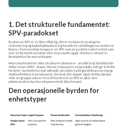
1. Det strukturelle fundamentet: 
SPV-paradokset
Bruken av SPV-er er ikke vilkårlig; det er en bevisst strategi for 
risikostyring og kapitaloptimalisering forankret i utviklingen av moderne 
finans. I fast eiendom fungerer en SPV som en juridisk isolert enhet som 
eier en bestemt eiendom eller et prosjekt, og gir «konkurs-ekstern» 
beskyttelse for morselskapet.
Mens markedet for slike strukturer blomstrer - anslått å nå 20 milliarder 
dollar innen 2033 - skaper denne isolasjonen et paradoks. Det gir kritiske 
fordeler: beskyttelse mot søksmål, skreddersydd gjeldsfinansiering og 
skatteeffektive transaksjoner. derimot, det skaper også «Entity Sprawl. 
«Når en gruppe vokser fra ti til hundrevis av SPV-er, øker den 
administrative byrden eksponentielt, ikke lineært.
Den operasjonelle byrden for 
enhetstyper