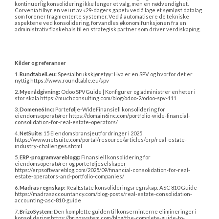
kontinuerlig konsolidering ikke lenger et valg, men en nødvendighet. 
Corvenia tilbyr en vei ut av «29-dagers gapet» ved å lage et sømløst datalag 
som forener fragmenterte systemer. Ved å automatisere de tekniske 
aspektene ved konsolidering, forvandles økonomifunksjonen fra en 
administrativ flaskehals til en strategisk partner som driver verdiskaping.
Kilder og referanser
1. 
Rundtabell.eu:
 Spesialbrukskjøretøy: Hva er en SPV og hvorfor det er 
nyttig https://www.roundtable.eu/spv
2. 
Mye rådgivning:
 Odoo SPVGuide | Konfigurer og administrer enheter i 
stor skala https://muchconsulting.com/blog/odoo-2/odoo-spv-111
3. 
Domene6 Inc:
 Portefølje-WideFinansiell konsolidering for 
eiendomsoperatører https://domain6inc.com/portfolio-wide-financial-
consolidation-for-real-estate-operators/
4. 
NetSuite:
 15 Eiendomsbransjeutfordringer i 2025 
https://www.netsuite.com/portal/resource/articles/erp/real-estate-
industry-challenges.shtml
5. 
ERP-programvareblogg:
 Finansiell konsolidering for 
eiendomsoperatører og porteføljeselskaper 
https://erpsoftwareblog.com/2025/09/financial-consolidation-for-real-
estate-operators-and-portfolio-companies/
6. 
Madras regnskap:
 RealEstate konsolideringsregnskap: ASC 810 Guide 
https://madrasaccountancy.com/blog-posts/real-estate-consolidation-
accounting-asc-810-guide
7. 
BrizoSystem:
 Den komplette guiden til konserninterne elimineringer i 
konsolidering https://brizosystem.com/blog/the-complete-guide-to-