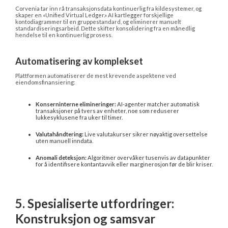
Corvenia tar inn rå transaksjonsdata kontinuerlig fra kildesystemer, og 
skaper en «Unified Virtual Ledger.» AI kartlegger forskjellige 
kontodiagrammer til en gruppestandard, og eliminerer manuelt 
standardiseringsarbeid. Dette skifter konsolidering fra en månedlig 
hendelse til en kontinuerlig prosess.
Automatisering av komplekset
Plattformen automatiserer de mest krevende aspektene ved 
eiendomsfinansiering:
Konserninterne elimineringer:
 AI-agenter matcher automatisk 
transaksjoner på tvers av enheter, noe som reduserer 
lukkesyklusene fra uker til timer.
Valutahåndtering:
 Live valutakurser sikrer nøyaktig oversettelse 
uten manuell inndata.
Anomali deteksjon:
 Algoritmer overvåker tusenvis av datapunkter 
for å identifisere kontantavvik eller marginerosjon før de blir kriser.
5. Spesialiserte utfordringer: 
Konstruksjon og samsvar