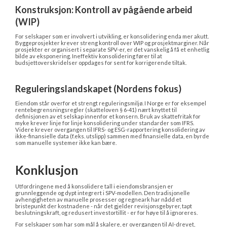
Konstruksjon: Kontroll av pågående arbeid 
(WIP)
For selskaper som er involvert i utvikling, er konsolidering enda mer akutt. 
Byggeprosjekter krever streng kontroll over WIP og prosjektmarginer. Når 
prosjekter er organisert i separate SPV-er, er det vanskelig å få et enhetlig 
bilde av eksponering. Ineffektiv konsolidering fører til at 
budsjettoverskridelser oppdages for sent for korrigerende tiltak.
Reguleringslandskapet (Nordens fokus)
Eiendom står overfor et strengt reguleringsmiljø. I Norge er for eksempel 
rentebegrensningsregler (skatteloven § 6-41) nært knyttet til 
definisjonen av et selskap innenfor et konsern. Bruk av skattefritak for 
myke krever linje for linje konsolidering under standarder som IFRS. 
Videre krever overgangen til IFRS- og ESG-rapportering konsolidering av 
ikke-finansielle data (f.eks. utslipp) sammen med finansielle data, en byrde 
som manuelle systemer ikke kan bære.
Konklusjon
Utfordringene med å konsolidere tall i eiendomsbransjen er 
grunnleggende og dypt integrert i SPV-modellen. Den tradisjonelle 
avhengigheten av manuelle prosesser og regneark har nådd et 
bristepunkt der kostnadene - når det gjelder revisjonsgebyrer, tapt 
beslutningskraft, og redusert investortillit - er for høye til å ignoreres.
For selskaper som har som mål å skalere, er overgangen til AI-drevet, 