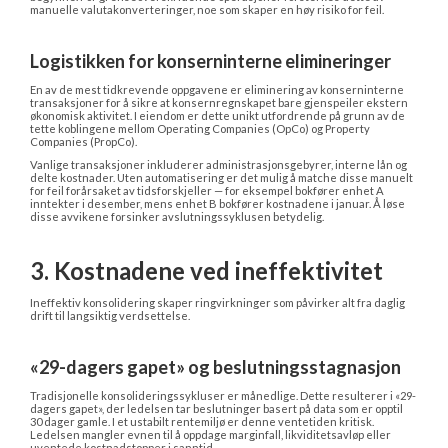
manuelle valutakonverteringer, noe som skaper en høy risiko for feil.
Logistikken for konserninterne elimineringer
En av de mest tidkrevende oppgavene er eliminering av konserninterne 
transaksjoner for å sikre at konsernregnskapet bare gjenspeiler ekstern 
økonomisk aktivitet. I eiendom er dette unikt utfordrende på grunn av de 
tette koblingene mellom Operating Companies (OpCo) og Property 
Companies (PropCo).
Vanlige transaksjoner inkluderer administrasjonsgebyrer, interne lån og 
delte kostnader. Uten automatisering er det mulig å matche disse manuelt 
for feil forårsaket av tidsforskjeller — for eksempel bokfører enhet A 
inntekter i desember, mens enhet B bokfører kostnadene i januar. Å løse 
disse avvikene forsinker avslutningssyklusen betydelig.
3. Kostnadene ved ineffektivitet
Ineffektiv konsolidering skaper ringvirkninger som påvirker alt fra daglig 
drift til langsiktig verdsettelse.
«29-dagers gapet» og beslutningsstagnasjon
Tradisjonelle konsolideringssykluser er månedlige. Dette resulterer i «29-
dagers gapet», der ledelsen tar beslutninger basert på data som er opptil 
30 dager gamle. I et ustabilt rentemiljø er denne ventetiden kritisk. 
Ledelsen mangler evnen til å oppdage marginfall, likviditetsavløp eller 
uventede kostnadstopper i sanntid.