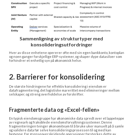
Sammenligning av strukturtyper med 
konsolideringsutfordringer
Hver av disse enhetene opererer ofte med sin egen bankkonto, kontoplan 
og noen ganger forskjellige ERP-systemer, og skaper dype datasiloer som 
forhindrer et enhetlig syn på økonomisk helse.
2. Barrierer for konsolidering
De største hindringene for effektiv konsolidering i eiendom er 
datafragmentering, det logistiske marerittet med elimineringer mellom 
selskaper, og streng overholdelse av forskrifter.
Fragmenterte data og «Excel-fellen»
En typisk eiendomsgruppe har økonomiske data spredt over et lappeteppe 
av regneark og frakoblede eiendomsforvaltningssystemer. Denne 
fragmenteringen tvinger økonomiteam til å bruke uker manuelt på å samle 
og validere data før selve konsolideringsprosessen til og med kan 
begynne. For grenseoverskridende operasjoner forsterkes dette av 