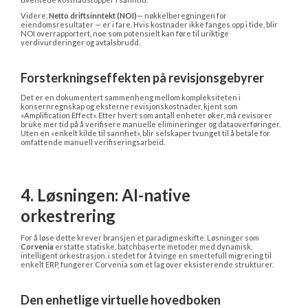
Videre, 
Netto driftsinntekt (NOI)
— nøkkelberegningen for 
eiendomsresultater — er i fare. Hvis kostnader ikke fanges opp i tide, blir 
NOI overrapportert, noe som potensielt kan føre til uriktige 
verdivurderinger og avtalsbrudd.
Forsterkningseffekten på revisjonsgebyrer
Det er en dokumentert sammenheng mellom kompleksiteten i 
konsernregnskap og eksterne revisjonskostnader, kjent som 
«Amplification Effect». Etter hvert som antall enheter øker, må revisorer 
bruke mer tid på å verifisere manuelle elimineringer og dataoverføringer. 
Uten en «enkelt kilde til sannhet», blir selskaper tvunget til å betale for 
omfattende manuell verifiseringsarbeid.
4. Løsningen: AI-native 
orkestrering
For å løse dette krever bransjen et paradigmeskifte. Løsninger som 
Corvenia
 erstatte statiske, batchbaserte metoder med dynamisk, 
intelligent orkestrasjon. i stedet for å tvinge en smertefull migrering til 
enkelt ERP, fungerer Corvenia som et lag over eksisterende strukturer.
Den enhetlige virtuelle hovedboken