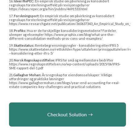
16. 
Ideer/RePEC:
 En empirisk studie om påvirkning av konsolidert 
regnskaps forsterkningseffekt på revisjonsgebyrer 
https://ideas.repec.org/a/hin/jnddns/4691533.html
17. 
Forskningsport:
 En empirisk studie om påvirkning av konsolidert 
regnskaps forsterkningseffekt på revisjonsgebyrer 
https://www.researchgate.net/publication/360637343_An_Empirical_Study_on_the
18. 
Profiks:
 Hva er de forskjellige konsolideringsmetodene? Fordeler, 
ulemper og eksempler https://www.prophix.com/blog/what-are-the-
different-consolidation-methods-pros-cons-and-examples/
19. 
Skattestatus:
 Rentebegrensningsregler - konsolidering etterIFRS 5 
https://www.skatteetaten.no/rettskilder/type/uttalelser/prinsipputtalelser/r
--konsolidering-etter-ifrs-5/
20. 
Norsk Regnskapsstiftelse:
 IFRS for små og mellomstore bedrifter 
https://www.regnskapsstiftelsen.no/wp-content/uploads/2015/06/IFRS-
SME-rapport-del-1.pdf
21.
Gallagher Mohan:
 Årsregnskap for eiendomsselskaper: Viktige 
utfordringer og praktiske løsninger 
https://www.gallaghermohan.com/blogs/year-end-accounting-for-real-
estate-companies-key-challenges-and-practical-solutions
    Checkout Solution 

→