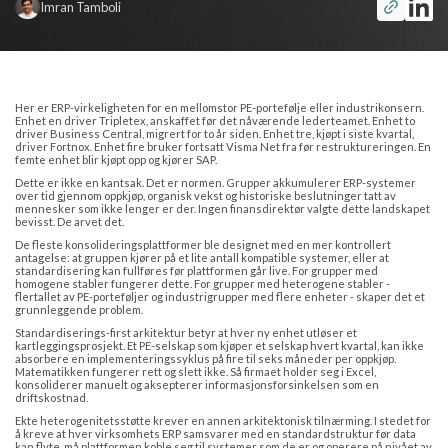
Imran Tamboli
Her er ERP-virkeligheten for en mellomstor PE-portefølje eller industrikonsern.
Enhet en driver Tripletex, anskaffet før det nåværende lederteamet. Enhet to
driver Business Central, migrert for to år siden. Enhet tre, kjøpt i siste kvartal,
driver Fortnox. Enhet fire bruker fortsatt Visma Net fra før restruktureringen. En
femte enhet blir kjøpt opp og kjører SAP.
Dette er ikke en kantsak. Det er normen. Grupper akkumulerer ERP-systemer
over tid gjennom oppkjøp, organisk vekst og historiske beslutninger tatt av
mennesker som ikke lenger er der. Ingen finansdirektør valgte dette landskapet
bevisst. De arvet det.
De fleste konsolideringsplattformer ble designet med en mer kontrollert
antagelse: at gruppen kjører på et lite antall kompatible systemer, eller at
standardisering kan fullføres før plattformen går live. For grupper med
homogene stabler fungerer dette. For grupper med heterogene stabler -
flertallet av PE-porteføljer og industrigrupper med flere enheter - skaper det et
grunnleggende problem.
Standardiserings-first arkitektur betyr at hver ny enhet utløser et
kartleggingsprosjekt. Et PE-selskap som kjøper et selskap hvert kvartal, kan ikke
absorbere en implementeringssyklus på fire til seks måneder per oppkjøp.
Matematikken fungerer rett og slett ikke. Så firmaet holder seg i Excel,
konsoliderer manuelt og aksepterer informasjonsforsinkelsen som en
driftskostnad.
Ekte heterogenitetsstøtte krever en annen arkitektonisk tilnærming. I stedet for
å kreve at hver virksomhets ERP samsvarer med en standardstruktur før data
kan flyte, må plattformen koble seg til systemer som de er og operere på nivået av