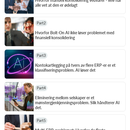
Hvorfor manuell konsolidering vedvarer - selv når 
alle vet at den er ødelagt
Part
2
Hvorfor Bolt-On AI ikke løser problemet med 
finansiell konsolidering
Part
3
Kontokartlegging på tvers av flere ERP-er er et 
klassifiseringsproblem. AI løser det
Part
4
Eliminering mellom selskaper er et 
mønstergjenkjenningsproblem. Slik håndterer AI 
det.
Part
5