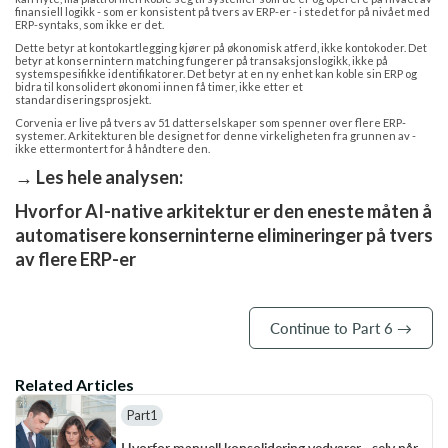
finansiell logikk - som er konsistent på tvers av ERP-er - i stedet for på nivået med
ERP-syntaks, som ikke er det.
Dette betyr at kontokartlegging kjører på økonomisk atferd, ikke kontokoder. Det
betyr at konsernintern matching fungerer på transaksjonslogikk, ikke på
systemspesifikke identifikatorer. Det betyr at en ny enhet kan koble sin ERP og
bidra til konsolidert økonomi innen få timer, ikke etter et
standardiseringsprosjekt.
Corvenia er live på tvers av 51 datterselskaper som spenner over flere ERP-
systemer. Arkitekturen ble designet for denne virkeligheten fra grunnen av -
ikke ettermontert for å håndtere den.
→ Les hele analysen:
Hvorfor AI-native arkitektur er den eneste måten å
automatisere konserninterne elimineringer på tvers
av flere ERP-er
Continue to Part 6 →
Related Articles
Part
1